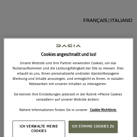
FRANÇAIS
ITALIANO
|
Über uns
Cookies angeschnallt und los!
Super Produkte für
Unsere Website und ihre Partner verwenden Cookies, um das
Nutzeraufkommen und die Leistungsfähigkeit der Site zu messen. Dies
großartige Menschen
erlaubt es uns, Ihnen personalisierte und/oder standortbezogene
Werbung und Inhalte anzuzeigen, und ermöglicht es Ihnen, in sozialen
Netzwerken mit unseren Inhalten zu interagieren.
Sie können Ihre Einstellungen jederzeit in der Rubrik «Meine Cookies
Wir sind ein Team begeisterter Leute mit dem Ziel, das Leben aller
verwalten» auf unserer Website ändern.
Menschen mit ungewöhnlichen Produkten zu verbessern. Wir
Nähere Informationen finden Sie in unserer
Cookie-Richtlinie.
kreieren großartige Produkte, die Ihre Geschäftsprobleme lösen.
Our products are designed for small to medium size companies
ICH VERWALTE MEINE
ICH STIMME COOKIES ZU
willing to optimize their performance.
COOKIES