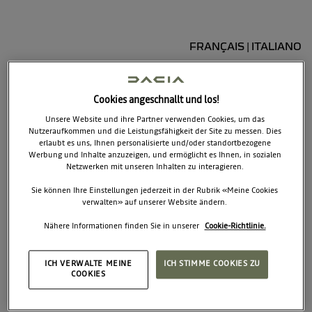
FRANÇAIS
ITALIANO
|
Cookies angeschnallt und los!
var cookies = [
/*DE*/ "https://de.dacia.ch/cookies.html",
Unsere Website und ihre Partner verwenden Cookies, um das
/*FR*/ "https://fr.dacia.ch/cookies.html",
Nutzeraufkommen und die Leistungsfähigkeit der Site zu messen. Dies
erlaubt es uns, Ihnen personalisierte und/oder standortbezogene
/*IT*/ "https://it.dacia.ch/cookies.html",
Werbung und Inhalte anzuzeigen, und ermöglicht es Ihnen, in sozialen
/*EN*/ ""
Netzwerken mit unseren Inhalten zu interagieren.
];
Sie können Ihre Einstellungen jederzeit in der Rubrik «Meine Cookies
var legal = [
verwalten» auf unserer Website ändern.
/*DE*/ "https://de.dacia.ch/agb.html",
Nähere Informationen finden Sie in unserer
Cookie-Richtlinie.
/*FR*/ "https://fr.dacia.ch/termes-et-conditions.html",
/*IT*/ "https://it.dacia.ch/termini-condizioni.html",
/*EN*/ ""
ICH VERWALTE MEINE
ICH STIMME COOKIES ZU
COOKIES
];