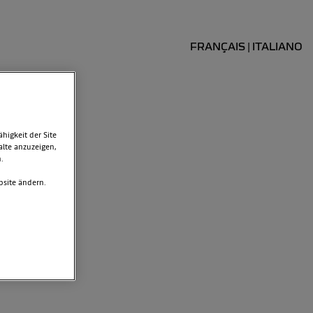
FRANÇAIS
ITALIANO
|
igkeit der Site
alte anzuzeigen,
.
bsite ändern.