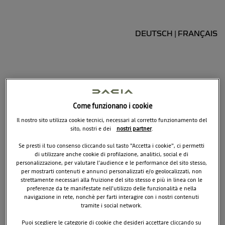
DEUTSCH
FRANÇAIS
|
Contattaci
Come funzionano i cookie
Contattaci per qualsiasi domanda che riguarda l'azienda o i servizi
Il nostro sito utilizza cookie tecnici, necessari al corretto funzionamento del
sito, nostri e dei
nostri partner
.
che offriamo.
Faremo del nostro meglio per rispondere il prima possibile.
Se presti il tuo consenso cliccando sul tasto "Accetta i cookie", ci permetti
di utilizzare anche cookie di profilazione, analitici, social e di
personalizzazione, per valutare l’audience e le performance del sito stesso,
per mostrarti contenuti e annunci personalizzati e/o geolocalizzati, non
Nome
strettamente necessari alla fruizione del sito stesso e più in linea con le
preferenze da te manifestate nell’utilizzo delle funzionalità e nella
navigazione in rete, nonchè per farti interagire con i nostri contenuti
tramite i social network.
Numero di telefono
Puoi scegliere le categorie di cookie che desideri accettare cliccando su