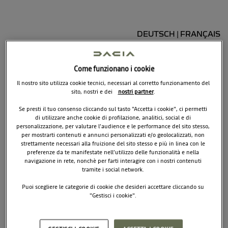
DEUTSCH
FRANÇAIS
|
Come funzionano i cookie
Il nostro sito utilizza cookie tecnici, necessari al corretto funzionamento del
sito, nostri e dei
nostri partner
.
E-mail
Se presti il tuo consenso cliccando sul tasto "Accetta i cookie", ci permetti
di utilizzare anche cookie di profilazione, analitici, social e di
personalizzazione, per valutare l’audience e le performance del sito stesso,
per mostrarti contenuti e annunci personalizzati e/o geolocalizzati, non
Password
strettamente necessari alla fruizione del sito stesso e più in linea con le
preferenze da te manifestate nell’utilizzo delle funzionalità e nella
navigazione in rete, nonchè per farti interagire con i nostri contenuti
tramite i social network.
Puoi scegliere le categorie di cookie che desideri accettare cliccando su
ACCEDI
"Gestisci i cookie".
Reimposta password
Per saperne di più, ti invitiamo a consultare la nostra
Policy per l’utilizzo
dei cookie.