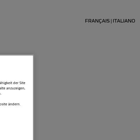
FRANÇAIS
ITALIANO
|
igkeit der Site
alte anzuzeigen,
.
bsite ändern.