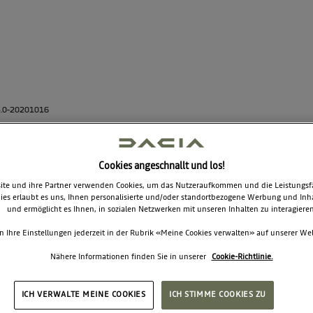
3.0-20201016
Source ERP
.
Cookies angeschnallt und los!
te und ihre Partner verwenden Cookies, um das Nutzeraufkommen und die Leistungsfäh
ies erlaubt es uns, Ihnen personalisierte und/oder standortbezogene Werbung und Inh
und ermöglicht es Ihnen, in sozialen Netzwerken mit unseren Inhalten zu interagieren
n Ihre Einstellungen jederzeit in der Rubrik «Meine Cookies verwalten» auf unserer We
Nähere Informationen finden Sie in unserer
Cookie-Richtlinie.
ICH VERWALTE MEINE COOKIES
ICH STIMME COOKIES ZU