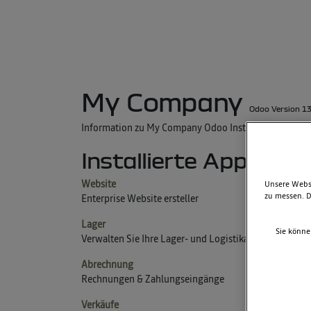
My Company
Odoo Version 1
Information zu My Company Odoo Instanz , der
Open 
Installierte Apps
Website
Unsere Websi
zu messen. D
Enterprise Website ersteller
Lager
Sie könne
Verwalten Sie Ihre Lager- und Logistikaktivitäten
Abrechnung
Rechnungen & Zahlungseingänge
Verkäufe