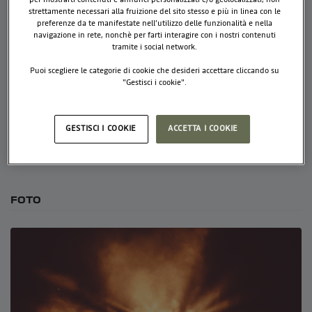
per mostrarti contenuti e annunci personalizzati e/o geolocalizzati, non
strettamente necessari alla fruizione del sito stesso e più in linea con le
preferenze da te manifestate nell’utilizzo delle funzionalità e nella
navigazione in rete, nonchè per farti interagire con i nostri contenuti
tramite i social network.
CHI SIAMO
Puoi scegliere le categorie di cookie che desideri accettare cliccando su
"Gestisci i cookie".
Use this paragrah to write a short text about your events or
Per saperne di più, ti invitiamo a consultare la nostra
Policy per l’utilizzo
company.
dei cookie.
GESTISCI I COOKIE
ACCETTA I COOKIE
SEGUICI
FOTO