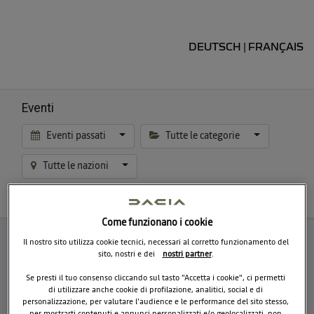
DEUTSCH
FRANÇAIS
|
Eventi
Eventi passati
Tutte le categorie
Tutte le nazioni
Come funzionano i cookie
Il nostro sito utilizza cookie tecnici, necessari al corretto funzionamento del
sito, nostri e dei
nostri partner
.
Nessun evento trovato.
Se presti il tuo consenso cliccando sul tasto "Accetta i cookie", ci permetti
di utilizzare anche cookie di profilazione, analitici, social e di
personalizzazione, per valutare l’audience e le performance del sito stesso,