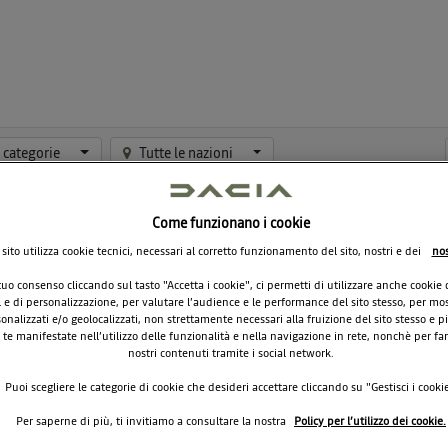
e categorie
Tutte le nazioni
Come funzionano i cookie
CH
o sito utilizza cookie tecnici, necessari al corretto funzionamento del sito, nostri e dei
nos
 tuo consenso cliccando sul tasto "Accetta i cookie", ci permetti di utilizzare anche cookie 
Use
al e di personalizzazione, per valutare l’audience e le performance del sito stesso, per mos
or
nalizzati e/o geolocalizzati, non strettamente necessari alla fruizione del sito stesso e pi
te manifestate nell’utilizzo delle funzionalità e nella navigazione in rete, nonchè per fart
nostri contenuti tramite i social network.
SE
Puoi scegliere le categorie di cookie che desideri accettare cliccando su "Gestisci i cookie
Per saperne di più, ti invitiamo a consultare la nostra
Policy per l’utilizzo dei cookie.
F