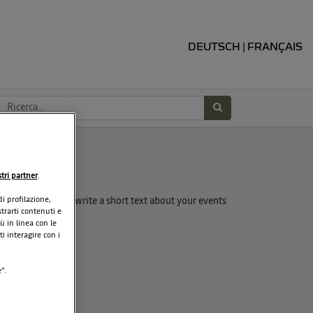
DEUTSCH
FRANÇAIS
|
I SIAMO
tri partner
.
di profilazione,
 this paragrah to write a short text about your events
trarti contenuti e
 company.
ù in linea con le
i interagire con i
GUICI
".
OTO