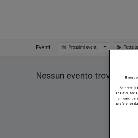
Eventi
Prossimi eventi
Tutte l
Nessun evento trovato.
Il nostr
Se presti il
analitici, soci
annunci perso
preferenze da 